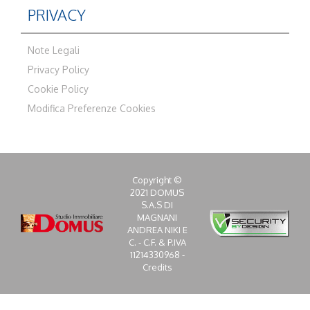
PRIVACY
Note Legali
Privacy Policy
Cookie Policy
Modifica Preferenze Cookies
Copyright ©
2021 DOMUS
S.A.S DI
MAGNANI
ANDREA NIKI E
C. - C.F. & P.IVA
11214330968 -
Credits