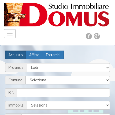
Toggle
navigation
Acquisto
Affitto
Entrambi
Provincia
Comune
Rif.
Immobile