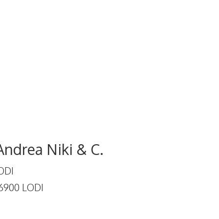
Andrea Niki & C.
LODI
26900 LODI