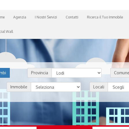
me
Agenzia
I Nostri Servizi
Contatti
Ricerca il Tuo Immobile
cial Wall
mbi
Provincia
Comun
Immobile
Locali