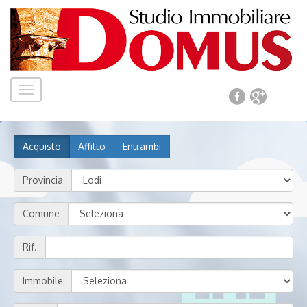
Toggle
navigation
Acquisto
Affitto
Entrambi
Provincia
Comune
Rif.
Immobile