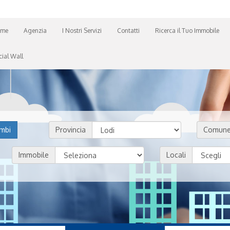
me
Agenzia
I Nostri Servizi
Contatti
Ricerca il Tuo Immobile
cial Wall
mbi
Provincia
Comun
Immobile
Locali