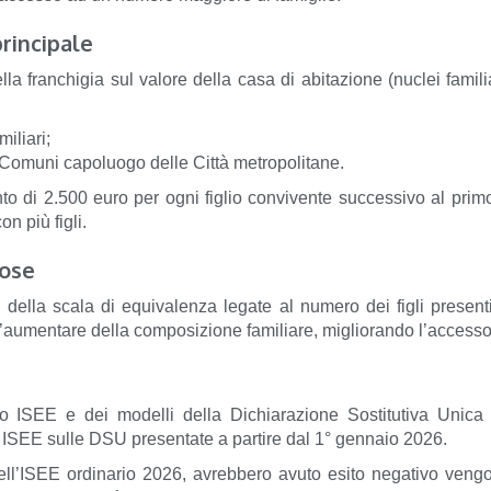
principale
ella franchigia sul valore della casa di abitazione (nuclei famil
iliari;
i Comuni capoluogo delle Città metropolitane.
ento di 2.500 euro per ogni figlio convivente successivo al pri
n più figli.
rose
della scala di equivalenza legate al numero dei figli present
l’aumentare della composizione familiare, migliorando l’accesso 
o ISEE e dei modelli della Dichiarazione Sostitutiva Unic
o ISEE sulle DSU presentate a partire dal 1° gennaio 2026.
ell’ISEE ordinario 2026, avrebbero avuto esito negativo ve