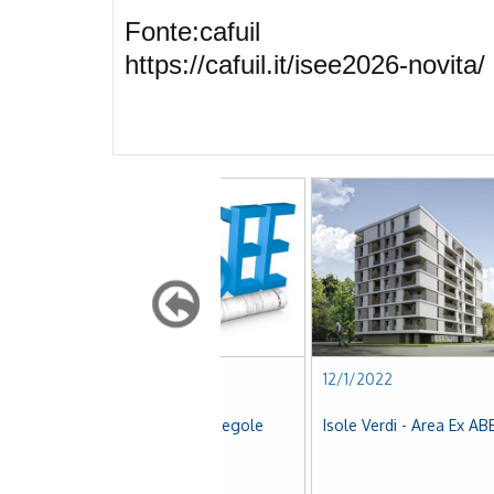
Fonte:cafuil
https://cafuil.it/isee2026-novita/
1/2022
12/1/2022
E 2026: Le Nuove Regole
Isole Verdi - Area Ex ABB